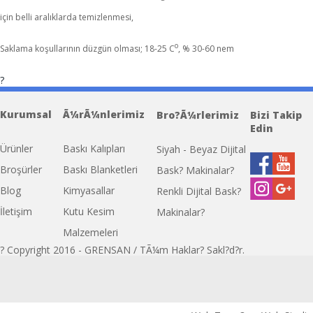
için belli aralıklarda temizlenmesi,
o
Saklama koşullarının düzgün olması; 18-25 C
, % 30-60 nem
?
a bolso burberry
Replica Bolsos BVLGARI
R
Kurumsal
Ã¼rÃ¼nlerimiz
Replica Handbags
Bro?Ã¼rlerimiz
Bizi Takip
Edin
Ürünler
Baskı Kalıpları
Siyah - Beyaz Dijital
Broşürler
Baskı Blanketleri
Bask? Makinalar?
Blog
Kimyasallar
Renkli Dijital Bask?
İletişim
Kutu Kesim
Makinalar?
Malzemeleri
? Copyright 2016 - GRENSAN / TÃ¼m Haklar? Sakl?d?r.