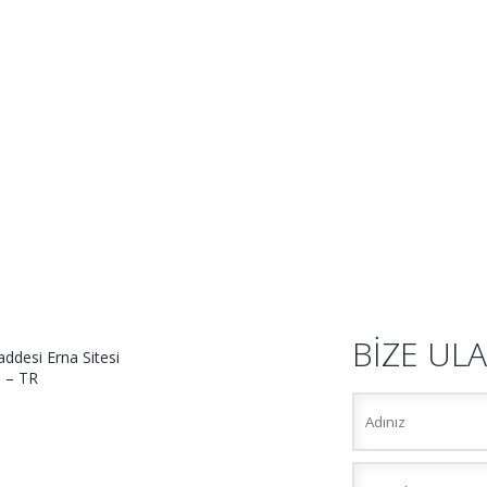
BİZE ULA
addesi Erna Sitesi
l – TR