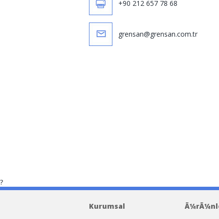
+90 212 657 78 68
grensan@grensan.com.tr
?
lsos HermÃ¨s Evelyne
Replica Bolso Herme
Kurumsal
Ã¼rÃ¼nl