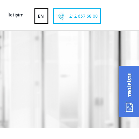
İletişim
EN
212 657 68 00