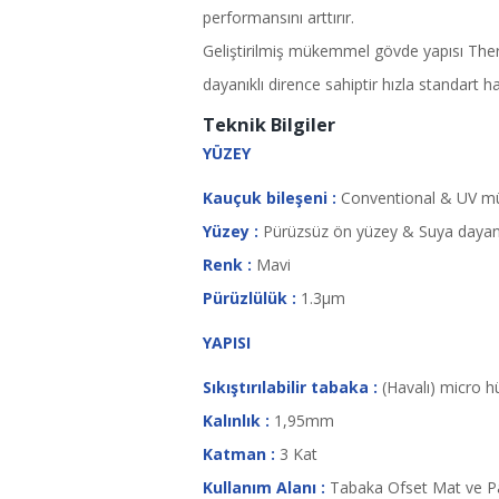
performansını arttırır.
Geliştirilmiş mükemmel gövde yapısı The
dayanıklı dirence sahiptir hızla standart h
Teknik Bilgiler
YÜZEY
Kauçuk bileşeni :
Conventional & UV mür
Yüzey :
Pürüzsüz ön yüzey & Suya dayan
Renk :
Mavi
Pürüzlülük :
1.3µm
YAPISI
Sıkıştırılabilir tabaka :
(Havalı) micro hü
Kalınlık :
1,95mm
Katman :
3 Kat
Kullanım Alanı :
Tabaka Ofset Mat ve Par