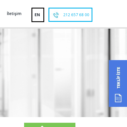
İletişim
EN
212 657 68 00