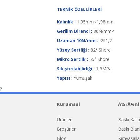
TEKNİK ÖZELLİKLERİ
Kalınlık :
1,95mm -1,98mm
Gerilim Direnci :
80N/mm<
Uzaman 10N/mm :
<%1,2
Yüzey Sertliği :
82° Shore
Mikro Sertlik :
55° Shore
Sıkıştırılabilirliği :
1,5MPa
Yapısı :
Yumuşak
?
miu miu
Replica Prada
Replica Asa superio
Kurumsal
Ã¼rÃ¼nl
Ürünler
Baskı Kalıp
Broşürler
Baskı Blank
Blog
Kimyasalla