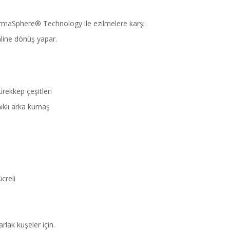
rmaSphere® Technology ile ezilmelere karşı
aline dönüş yapar.
ekkep çeşitleri
ıklı arka kumaş
creli
lak kuşeler için.