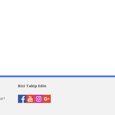
lso Alexander Wang
Replica Bolso Balenci
Bizi Takip Edin
ar?