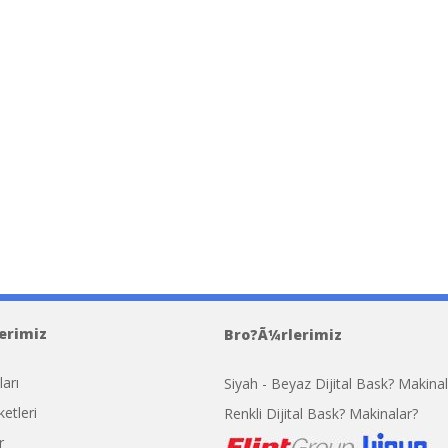
r Saffiano
Replica Bolso AlaÃ¯a
Replica Bo
erimiz
Replica Handbags
Bro?Ã¼rlerimiz
ları
Siyah - Beyaz Dijital Bask? Makinal
etleri
Renkli Dijital Bask? Makinalar?
r