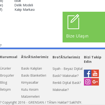
d) Ebat
e) Delik Modeli
f) Kalıp Markası
Bize Ulaşın
?
miu miu
Replica Prada
Replica Asa superio
Kurumsal
Ã¼rÃ¼nlerimiz
Replica Handbags
Bro?Ã¼rlerimiz
Bizi Takip
Edin
Ürünler
Baskı Kalıpları
Siyah - Beyaz Dijital
Broşürler
Baskı Blanketleri
Bask? Makinalar?
Blog
Kimyasallar
Renkli Dijital Bask?
İletişim
Kutu Kesim
Makinalar?
Malzemeleri
? Copyright 2016 - GRENSAN / TÃ¼m Haklar? Sakl?d?r.