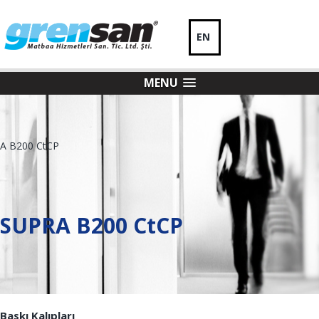
EN
MENU
SUPRA B200 CtCP
Baskı Kalıpları