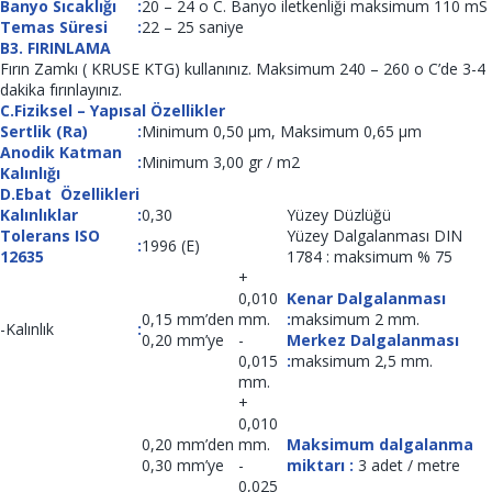
Banyo Sıcaklığı
:
20 – 24 o C. Banyo iletkenliği maksimum 110 mS
Temas Süresi
:
22 – 25 saniye
B3. FIRINLAMA
Fırın Zamkı ( KRUSE KTG) kullanınız. Maksimum 240 – 260 o C’de 3-4
dakika fırınlayınız.
C.Fiziksel – Yapısal Özellikler
Sertlik (Ra)
:
Minimum 0,50 µm, Maksimum 0,65 µm
Anodik Katman
:
Minimum 3,00 gr / m2
Kalınlığı
D.Ebat Özellikleri
Kalınlıklar
:
0,30
Yüzey Düzlüğü
Tolerans ISO
Yüzey Dalgalanması DIN
:
1996 (E)
12635
1784 : maksimum % 75
+
0,010
Kenar Dalgalanması
0,15 mm’den
mm.
:
maksimum 2 mm.
-Kalınlık
:
0,20 mm’ye
-
Merkez Dalgalanması
0,015
:
maksimum 2,5 mm.
mm.
+
0,010
0,20 mm’den
mm.
Maksimum dalgalanma
0,30 mm’ye
-
miktarı :
3 adet / metre
0,025