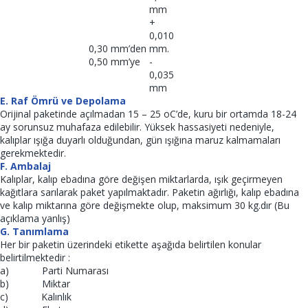
mm
+
0,010
0,30 mm’den
mm.
0,50 mm’ye
-
0,035
mm
E. Raf Ömrü ve Depolama
Orijinal paketinde açılmadan 15 – 25 oC’de, kuru bir ortamda 18-24
ay sorunsuz muhafaza edilebilir. Yüksek hassasiyeti nedeniyle,
kalıplar ışığa duyarlı olduğundan, gün ışığına maruz kalmamaları
gerekmektedir.
F. Ambalaj
Kalıplar, kalıp ebadına göre değişen miktarlarda, ışık geçirmeyen
kağıtlara sarılarak paket yapılmaktadır. Paketin ağırlığı, kalıp ebadına
ve kalıp miktarına göre değişmekte olup, maksimum 30 kg.dır (Bu
açıklama yanlış)
G. Tanımlama
Her bir paketin üzerindeki etikette aşağıda belirtilen konular
belirtilmektedir :
a) Parti Numarası
b) Miktar
c) Kalınlık