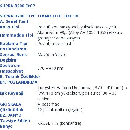
SUPRA B200 CtCP
SUPRA B200 CTcP TEKNİK ÖZELLİKLERİ
A. Genel Tarif
Kalıp Tipi
:
Pozitif, konvansiyonel, yüksek hassasiyetli.
Alüminyum 99,5 (Alloy AA 1050-1052) elektro
Hammadde Tipi
:
grenaj ve anodizasyon
Kaplama Tipi
:
Pozitif, mavi renkli
Pozlandırma
Sonrası Renk
:
Mavi’den Yeşil’e
Değişimi
Spektrum
:
370 – 410 nm
Hassasiyeti
B. Teknik Özellikler
B1. POZLANDIRMA
Tungsten Halojen UV Lamba ( 370 – 410 nm ) 5
Işık Kaynağı
:
KW, 110 cm yüksekten, poz süresi 30 – 35
saniye
GRİ SKALA
:
4. basamak
Çözünürlük
:
12 µ kırık (mikro çizgiler)
B2. BANYO
Tavsiye Edilen
:
KRUSE 1+9 (konsantre)
Banyo