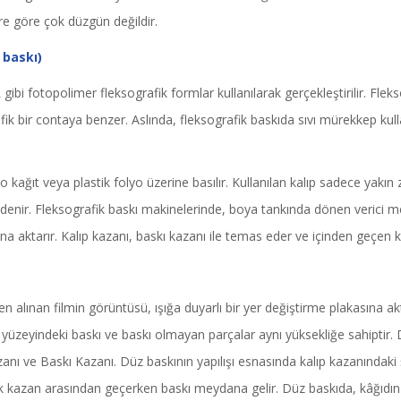
ere göre çok düzgün değildir.
 baskı)
gibi fotopolimer fleksografik formlar kullanılarak gerçekleştirilir. Fle
fik bir contaya benzer. Aslında, fleksografik baskıda sıvı mürekkep kullan
 kağıt veya plastik folyo üzerine basılır. Kullanılan kalıp sadece yakın 
ı" denir. Fleksografik baskı makinelerinde, boya tankında dönen verici m
na aktarır. Kalıp kazanı, baskı kazanı ile temas eder ve içinden geçen k
en alınan filmin görüntüsü, ışığa duyarlı bir yer değiştirme plakasına akta
 yüzeyindeki baskı ve baskı olmayan parçalar aynı yüksekliğe sahiptir.
zanı ve Baskı Kazanı. Düz baskının yapılışı esnasında kalıp kazanındaki ş
uk kazan arasından geçerken baskı meydana gelir. Düz baskıda, kâğıdın 