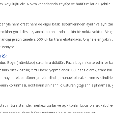
ı koyuluğu alır. Nokta kenarlarında zayıfça ve hafif tırtıllar oluşabilir.
deniyle hem ofset hem de diğer baskı sistemlerinden ayrılır ve aynı zam
cıkları görebilirsiniz, ancak bu anlamda keskin bir nokta yoktur. Bir ışı
ulandığı jelatin taneleri, 500'lük bir tram ebatındadır. Orijinale en yakın ba
alışmıyor.
uk):
r. Boya (mürekkep) çukurlara dökülür. Fazla boya ekarte edilir ve basılı
inin ortak özelliği tırtıllı baskı yapmalarıdır. Bu, esas olarak, tram 
nmayan tek bir döner gravür silindiri, manuel olarak kazınmış silindirle
yanın korunması, noktaların sınırlarını oluşturan çizgilerin aşılmaması,
çaptadır. Bu sistemde, merkezi tonlar ve açık tonlar lupus olarak kabul ed
arın tonları, derinlik farkı nedeniyle boya miktarına bağlıdır.