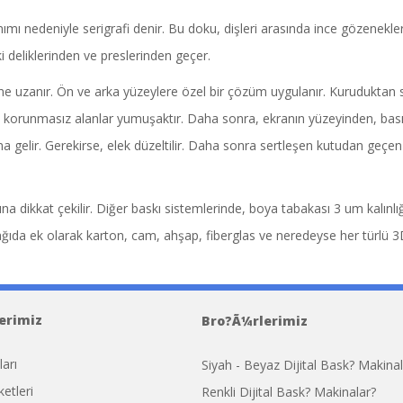
ımı nedeniyle serigrafi denir. Bu doku, dişleri arasında ince gözeneklere
 deliklerinden ve preslerinden geçer.
e uzanır. Ön ve arka yüzeylere özel bir çözüm uygulanır. Kuruduktan sonra
, korunmasız alanlar yumuşaktır. Daha sonra, ekranın yüzeyinden, basınç
gelir. Gerekirse, elek düzeltilir. Daha sonra sertleşen kutudan geçen
ına dikkat çekilir. Diğer baskı sistemlerinde, boya tabakası 3 um kalınl
e kağıda ek olarak karton, cam, ahşap, fiberglas ve neredeyse her türlü
a Bolso Speedy de Louis Vuitton
Replica B
erimiz
Replica Handbags
Bro?Ã¼rlerimiz
ları
Siyah - Beyaz Dijital Bask? Makinal
etleri
Renkli Dijital Bask? Makinalar?