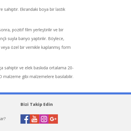
 sahiptir. Ekrandaki boya bir lastik
, pozitif film yerleştirilir ve bir
lı suyla banyo yaptırılır. Böylece,
 veya özel bir vernikle kaplanmış form
ığa sahiptir ve elek baskıda ortalama 20-
 3D malzeme gibi malzemelere basılabilir.
olsa de mensajero de Louis Vuitton
Replic
Bizi Takip Edin
ar?