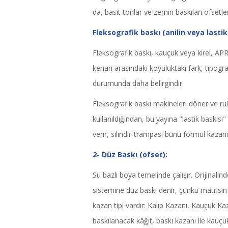
da, basit tonlar ve zemin baskıları ofsetl
Fleksografik baskı (anilin veya lastik
Fleksografik baskı, kauçuk veya kirel, APR 
kenarı arasındaki koyuluktaki fark, tipogra
durumunda daha belirgindir.
Fleksografik baskı makineleri döner ve rulo
kullanıldığından, bu yayına "lastik baskıs
verir, silindir-trampası bunu formül kazanı
2- Düz Baskı (ofset):
Su bazlı boya temelinde çalışır. Orijinalind
sistemine düz baskı denir, çünkü matrisin
kazan tipi vardır: Kalıp Kazanı, Kauçuk Ka
baskılanacak kâğıt, baskı kazanı ile kauç