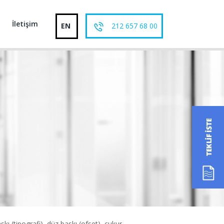
İletişim
EN
212 657 68 00
skı (tipografi), düz baskı (ofset), çukur