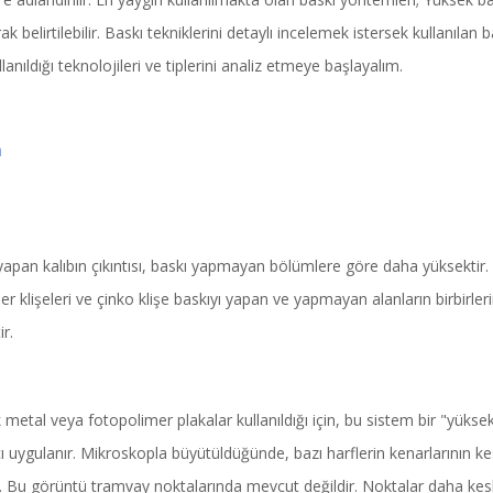
rak belirtilebilir. Baskı tekniklerini detaylı incelemek istersek kullanılan 
anıldığı teknolojileri ve tiplerini analiz etmeye başlayalım.
m
 yapan kalıbın çıkıntısı, baskı yapmayan bölümlere göre daha yüksektir.
mer klişeleri ve çinko klişe baskıyı yapan ve yapmayan alanların birbirle
r.
k metal veya fotopolimer plakalar kullanıldığı için, bu sistem bir "yükse
 uygulanır. Mikroskopla büyütüldüğünde, bazı harflerin kenarlarının k
. Bu görüntü tramvay noktalarında mevcut değildir. Noktalar daha kesk