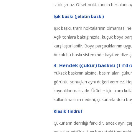
iz oluşmaz. Ofset noktalarının her alanı ayn
Işık baskı (jelatin baskı)
Işık baskı, tram noktalarının olmaması ne
Açık tonlara baktığınızda, küçük boya parça
karşılaştırılabilir. Boya parçacıklarının uyg
Ancak bu baskı sisteminde kayıt ve dize ç
3- Hendek (çukur) baskısı (Tifdr
Yüksek baskının aksine, basım alanı çukurdu
görüntü sonuçları aynı değeri vermez. Heps
kaynaklanmaktadır. Ürünler için tram kulla
kullanılmasının nedeni, çukurlarla dolu bo
Klasik tindruf
Çukurların derinliği farklıdır, ancak aynı 
noktalar görülür. Aynı boyuttaki tüm noktal