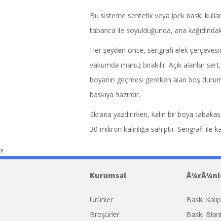
Bu sisteme sentetik veya ipek baskı kullan
tabanca ile soyulduğunda, ana kağıdındaki
Her şeyden önce, serigrafi elek çerçevesin
vakumda maruz bırakılır. Açık alanlar sert
boyanın geçmesi gereken alan boş duruma 
baskıya hazırdır.
Ekrana yazdırırken, kalın bir boya tabakas
30 mikron kalınlığa sahiptir. Serigrafi il
?
ca Bolso Neverfull de Louis Vuitton
Replic
Kurumsal
Ã¼rÃ¼nl
Ürünler
Baskı Kalıp
Broşürler
Baskı Blank