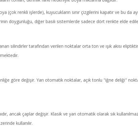
(çok renkli işlerde), kuyucukların sınır çizgilerini kapatır ve bu da ayr
inin doygunluğu, diğer basılı sistemlerde sadece dört renkte elde edileb
lanan silindirler tarafından verilen noktalar orta ton ve ışık akısı eliptik
rmektedir.
nliğe göre değişir. Yarı otomatik noktalar, açık tonlu "iğne deliği" nokta
ıdır, ancak çaplar değişir. Klasik ve yarı otomatik olarak sık kullanılmaz
zerinde kullanılır.