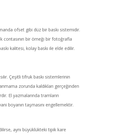
anda ofset gibi düz bir baskı sistemidir.
k contasının bir örneği bir fotoğrafla
skı kalitesi, kolay baskı ile elde edilir.
r. Çeşitli tifruk baskı sistemlerinin
kullanmama zorunda kaldıkları gerçeğinden
rdir. El yazmalarında tramların
 yani boyanın taşmasını engellemektir.
ilirse, aynı büyüklükteki tipik kare